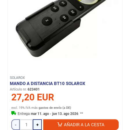
SOLAROX
MANDO A DISTANCIA BT10 SOLAROX
Artículo nr.
623401
27,20 EUR
excl. 19% IVA
más
gastos de envío (a DE)
Entrega
mar 11. ago - jue 13. ago 2026
**
-
+
AÑADIR A LA CESTA