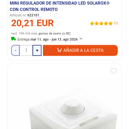
MINI REGULADOR DE INTENSIDAD LED SOLAROX®
CON CONTROL REMOTO
Artículo nr.
622101
20,21 EUR
(1)
excl. 19% IVA
más
gastos de envío (a DE)
Entrega
mar 11. ago - jue 13. ago 2026
**
-
+
AÑADIR A LA CESTA