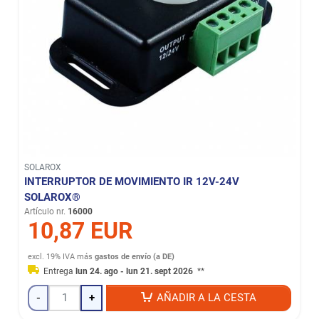
SOLAROX
INTERRUPTOR DE MOVIMIENTO IR 12V-24V
SOLAROX®
Artículo nr.
16000
10,87 EUR
excl. 19% IVA
más
gastos de envío (a DE)
Entrega
lun 24. ago - lun 21. sept 2026
**
-
+
AÑADIR A LA CESTA