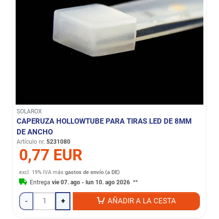
SOLAROX
CAPERUZA HOLLOWTUBE PARA TIRAS LED DE 8MM
DE ANCHO
Artículo nr.
5231080
0,77 EUR
excl. 19% IVA
más
gastos de envío (a DE)
Entrega
vie 07. ago - lun 10. ago 2026
**
-
+
AÑADIR A LA CESTA