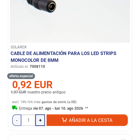
SOLAROX
CABLE DE ALIMENTACIÓN PARA LOS LED STRIPS
MONOCOLOR DE 8MM
Artículo nr.
7008110
oferta especial
0,92 EUR
1,97 EUR
nuestro precio antiguo
excl. 19% IVA
más
gastos de envío (a DE)
Entrega
vie 07. ago - lun 10. ago 2026
**
-
+
AÑADIR A LA CESTA