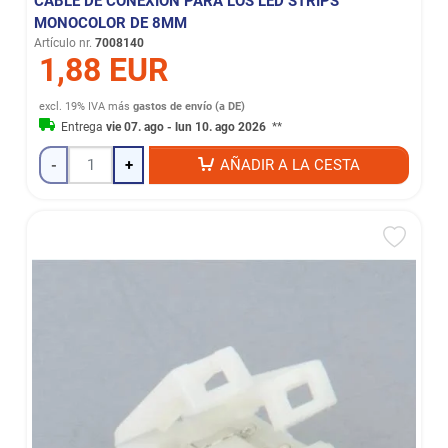
CABLE DE CONEXIÓN PARA LOS LED STRIPS
MONOCOLOR DE 8MM
Artículo nr.
7008140
1,88 EUR
excl. 19% IVA
más
gastos de envío (a DE)
Entrega
vie 07. ago - lun 10. ago 2026
**
-
+
AÑADIR A LA CESTA