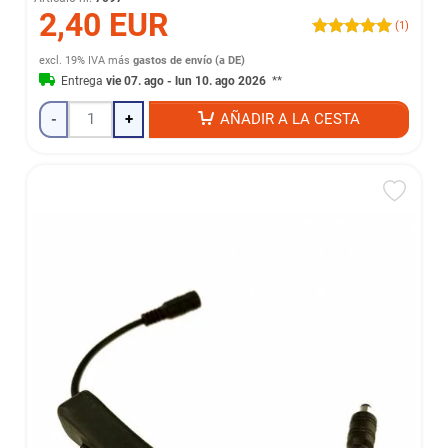
2,40 EUR
(1)
excl. 19% IVA
más
gastos de envío (a DE)
Entrega
vie 07. ago - lun 10. ago 2026
**
-
+
AÑADIR A LA CESTA