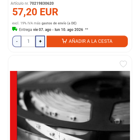
Artículo nr.
70219830620
57,20 EUR
excl. 19% IVA
más
gastos de envío (a DE)
Entrega
vie 07. ago - lun 10. ago 2026
**
-
+
AÑADIR A LA CESTA