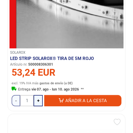
SOLAROX
LED STRIP SOLAROX® TIRA DE 5M ROJO
Artículo nr.
500008306301
53,24 EUR
excl. 19% IVA
más
gastos de envío (a DE)
Entrega
vie 07. ago - lun 10. ago 2026
**
-
+
AÑADIR A LA CESTA