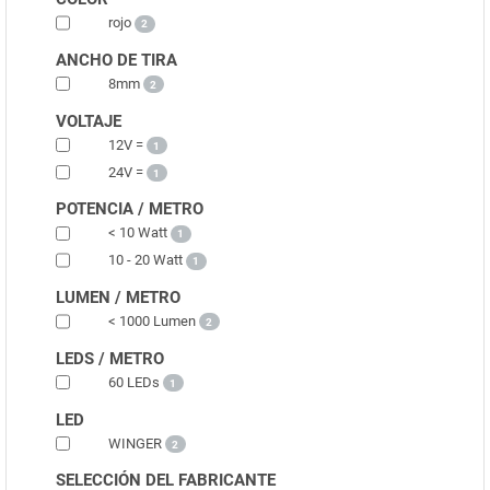
rojo
2
ANCHO DE TIRA
8mm
2
VOLTAJE
12V =
1
24V =
1
POTENCIA / METRO
< 10 Watt
1
10 - 20 Watt
1
LUMEN / METRO
< 1000 Lumen
2
LEDS / METRO
60 LEDs
1
LED
WINGER
2
SELECCIÓN DEL FABRICANTE