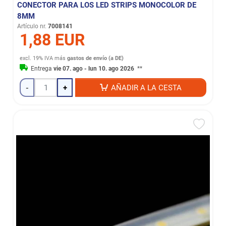
CONECTOR PARA LOS LED STRIPS MONOCOLOR DE
8MM
Artículo nr.
7008141
1,88 EUR
excl. 19% IVA
más
gastos de envío (a DE)
Entrega
vie 07. ago - lun 10. ago 2026
**
-
+
AÑADIR A LA CESTA