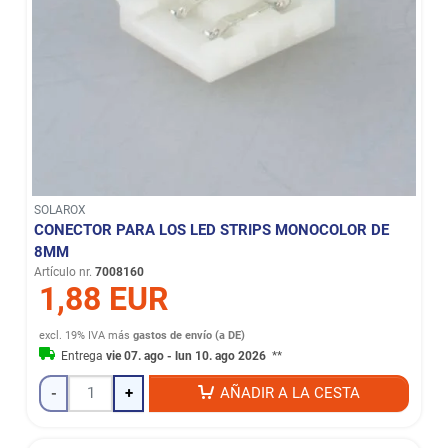
SOLAROX
CONECTOR PARA LOS LED STRIPS MONOCOLOR DE
8MM
Artículo nr.
7008160
1,88 EUR
excl. 19% IVA
más
gastos de envío (a DE)
Entrega
vie 07. ago - lun 10. ago 2026
**
-
+
AÑADIR A LA CESTA