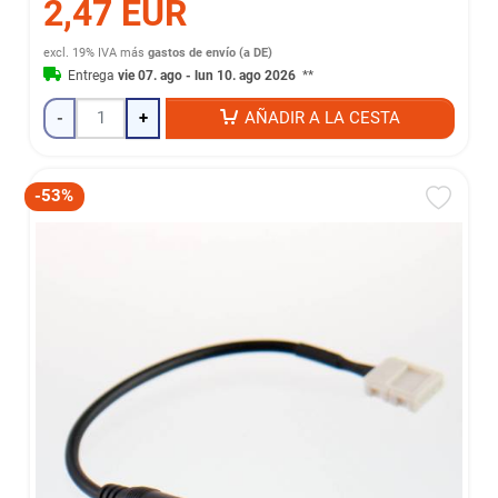
2,47 EUR
excl. 19% IVA
más
gastos de envío (a DE)
Entrega
vie 07. ago - lun 10. ago 2026
**
-
+
AÑADIR A LA CESTA
-53%