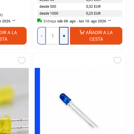
desde 500
0,32 EUR
desde 1000
0,25 EUR
E)
go 2026
**
Entrega
sáb 08. ago - lun 10. ago 2026
**
DIR A LA
AÑADIR A LA
-
+
STA
CESTA