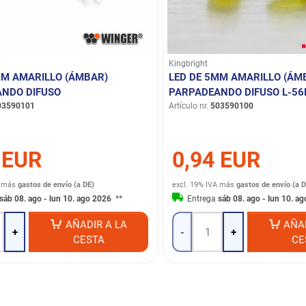
Kingbright
MM AMARILLO (ÁMBAR)
LED DE 5MM AMARILLO (ÁM
NDO DIFUSO
PARPADEANDO DIFUSO L-56
03590101
Artículo nr.
503590100
 EUR
0,94 EUR
más
gastos de envío (a DE)
excl. 19% IVA
más
gastos de envío (a D
sáb 08. ago - lun 10. ago 2026
**
Entrega
sáb 08. ago - lun 10. a
AÑADIR A LA
AÑA
+
-
+
CESTA
CE