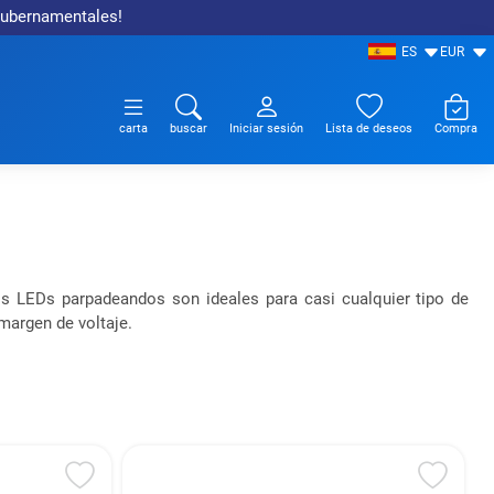
 gubernamentales!
ES
EUR
carta
buscar
Iniciar sesión
Lista de deseos
Compra
os LEDs parpadeandos son ideales para casi cualquier tipo de
margen de voltaje.