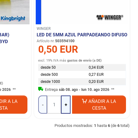
WINGER
BAR)
LED DE 5MM AZUL PARPADEANDO DIFUSO
BYD
Artículo nr.
503594100
0,50 EUR
excl. 19% IVA
más
gastos de envío (a DE)
desde 50
0,34 EUR
desde 500
0,27 EUR
desde 1000
0,20 EUR
E)
go 2026
**
Entrega
sáb 08. ago - lun 10. ago 2026
**
DIR A LA
AÑADIR A LA
-
+
STA
CESTA
Productos mostrados:
1
hasta
6
(de
6
total)