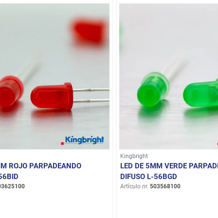
Kingbright
MM ROJO PARPADEANDO
LED DE 5MM VERDE PARPA
56BID
DIFUSO L-56BGD
03625100
Artículo nr.
503568100