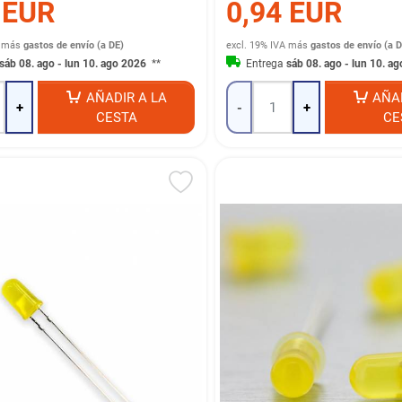
 EUR
0,94 EUR
más
gastos de envío (a DE)
excl. 19% IVA
más
gastos de envío (a D
sáb 08. ago - lun 10. ago 2026
**
Entrega
sáb 08. ago - lun 10. a
AÑADIR A LA
AÑA
+
-
+
CESTA
CE