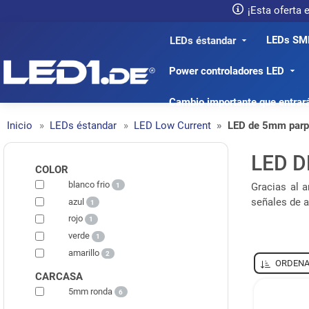
¡Esta oferta
LEDs SM
LEDs éstandar
LED1.de® - Fachhandel
Power controladores LED
Cambio importante que entrar
Inicio
LEDs éstandar
LED Low Current
LED de 5mm par
LED 
COLOR
blanco frio
Gracias al 
1
señales de a
azul
1
rojo
1
verde
1
amarillo
2
ORDENA
CARCASA
5mm ronda
6