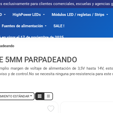
 es exclusivamente para clientes comerciales, escuelas y agencias
D
HighPower LEDs
Módulos LED / regletas / Strips
Fuentes de alimentación
SALE !
á en vigor el 17 de noviembre de 2025
padeando
DE 5MM PARPADEANDO
amplio margen de voltaje de alimentación de 3,5V hasta 14V, est
viso y de control.No se necesita ninguna pre-resistencia para este 
MIENTO ESTÁNDAR