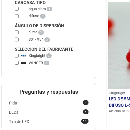
CARCASA TIPO
agua clara
1
difuso
5
ÁNGULO DE DISPERSIÓN
≤ 25°
3
30° - 95 °
3
SELECCIÓN DEL FABRICANTE
Kingbright
3
WINGER
3
Preguntas y respuestas
Kingbright
LED DE 5
4
Pida
DIFUSO L-
Artículo nr.
5
4
LEDs
13
Tira de LED