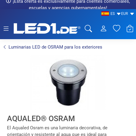
¡Esta oferta es exclusivamente para clientes comerciales,
escuelas y agencias gubernamentales!
ES
EUR
LED1.de® - Fachhandel
Luminarias LED de OSRAM para los exteriores
AQUALED® OSRAM
El Aqualed Osram es una luminaria decorativa, de
orientación y resistente al agua que es ideal para