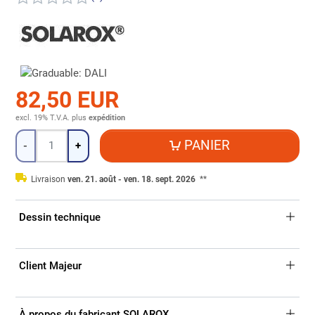
82,50 EUR
excl. 19% T.V.A.
plus
expédition
Quantité
PANIER
-
+
Livraison
ven. 21. août - ven. 18. sept. 2026
**
Dessin technique
Client Majeur
À propos du fabricant SOLAROX