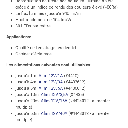
Reproduction naturelle des couleurs illuminé objets
grâce à un indice de rendu des couleurs élevé (>80Ra)
Le flux lumineux jusqu'à 940 lm/m
Haut rendement de 104 lm/W
30 LEDs par mètre
Applications:
Qualité de l'éclairage résidentiel
Cabinet d'éclairage
Les alimentations suivantes sont utilisables:
jusqu'à 1m:
Alim 12V/1A
(#4410)
jusqu'à 4m:
Alim 12V/3A
(#4403612)
jusqu'à 6m:
Alim 12V/5A
(#4406012)
jusqu'à 10m:
Alim 12V/8,5A
(#4485)
jusqu'à 20m:
Alim 12V/16A
(#4424012 - alimenter
multiple)
jusqu'à 50m:
Alim 12V/40A
(#4448012 - alimenter
multiple)