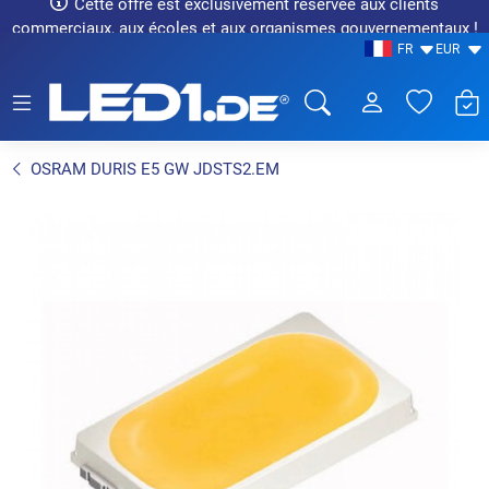
Cette offre est exclusivement réservée aux clients
commerciaux, aux écoles et aux organismes gouvernementaux !
FR
EUR
LED1.de® - Fachhandel
OSRAM DURIS E5 GW JDSTS2.EM