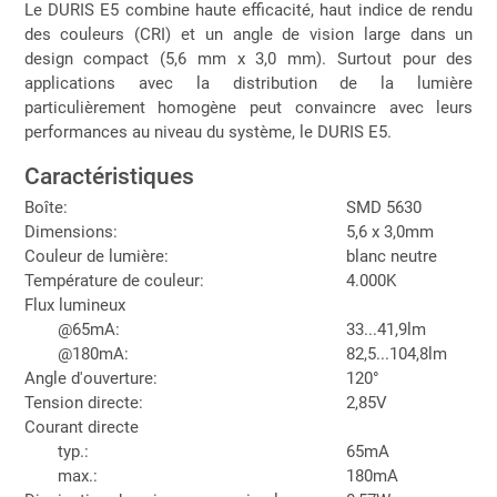
Le DURIS E5 combine haute efficacité, haut indice de rendu
des couleurs (CRI) et un angle de vision large dans un
design compact (5,6 mm x 3,0 mm). Surtout pour des
applications avec la distribution de la lumière
particulièrement homogène peut convaincre avec leurs
performances au niveau du système, le DURIS E5.
Caractéristiques
Boîte:
SMD 5630
Dimensions:
5,6 x 3,0mm
Couleur de lumière:
blanc neutre
Température de couleur:
4.000K
Flux lumineux
@65mA:
33...41,9lm
@180mA:
82,5...104,8lm
Angle d'ouverture:
120°
Tension directe:
2,85V
Courant directe
typ.:
65mA
max.:
180mA