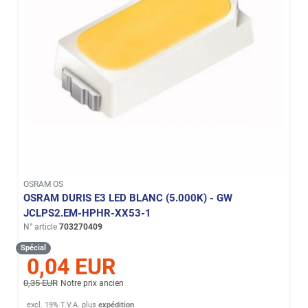
OSRAM OS
OSRAM DURIS E3 LED BLANC (5.000K) - GW
JCLPS2.EM-HPHR-XX53-1
N° article
703270409
Spécial
0,04 EUR
0,35 EUR
Notre prix ancien
excl. 19% T.V.A.
plus
expédition