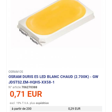
OSRAM OS
OSRAM DURIS E5 LED BLANC CHAUD (2.700K) - GW
JDSTS2.EM-HQHS-XX58-1
N° article
706270388
0,71 EUR
excl. 19% T.V.A.
plus
expédition
à partir de 200
0,29 EUR