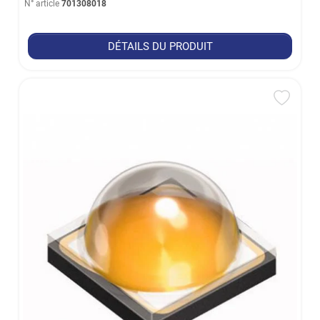
N° article
701308018
DÉTAILS DU PRODUIT