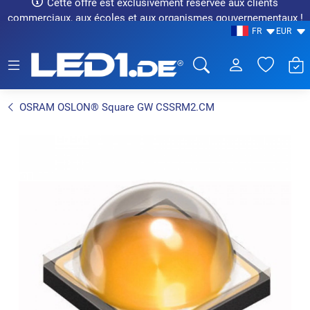
Cette offre est exclusivement réservée aux clients
commerciaux, aux écoles et aux organismes gouvernementaux !
FR
EUR
LED1.de® - Fachhandel
OSRAM OSLON® Square GW CSSRM2.CM