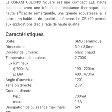
Le OSRAM OSLON® Square est une compact LED haute
puissance avec une très faible résistance thermique, une
haute efficacité remarquable, une grande robustesse à la
corrosion fiable et de qualité supérieure. Le CRI>90 permet
aux applications d'éclairage de haute qualité.
Caractéristiques
Boîte:
SMD céramique
Dimensions:
3,0 x 3,0mm
Couleur de lumière:
blanc chaud
Température de couleur:
2.700K
Flux lumineux
@700mA:
190...220lm
@1,8A:
408...473lm
Angle d'ouverture:
120°
Tension directe:
2,8V
Courant directe
typ.:
700mA
max.:
1,8A
Dissipation de puissance maximale:
5W