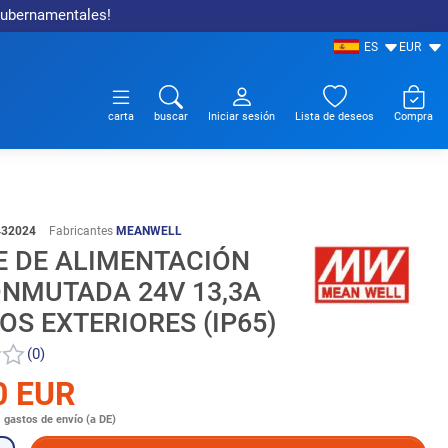
 gubernamentales!
ES
EUR
carta
buscar
Iniciar sesión
Lista de deseos
Compra
432024
Fabricantes
MEANWELL
E DE ALIMENTACIÓN
ONMUTADA 24V 13,3A
OS EXTERIORES (IP65)
(0)
0 EUR
s
gastos de envío (a DE)