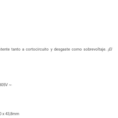
stente tanto a cortocircuito y desgaste como sobrevoltaje.
¡El
 305V ~
90 x 43,8mm