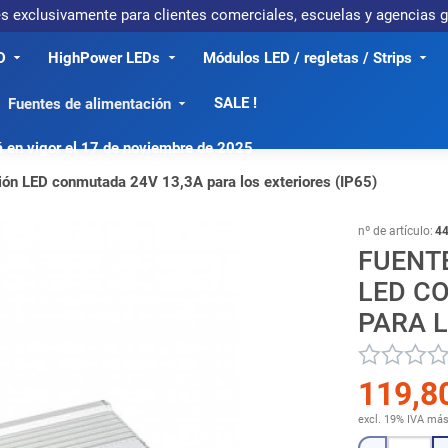
 es exclusivamente para clientes comerciales, escuelas y agencias
D
HighPower LEDs
Módulos LED / regletas / Strips
SALE !
Fuentes de alimentación
á en vigor el 17 de noviembre de 2025
ión LED conmutada 24V 13,3A para los exteriores (IP65)
nº de artículo:
4
FUENT
LED C
PARA L
119,8
excl. 19% IVA
má
Cantidad