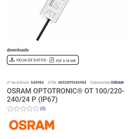
downloads
HOJA DE DATOS -
PDF 0.39 MB
nº de artículo:
545984
GTIN:
4052899545984
Fabricantes
OSRAM
OSRAM OPTOTRONIC® OT 100/220-
240/24 P (IP67)
(0)