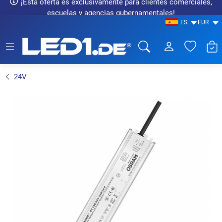
¡Esta oferta es exclusivamente para clientes comerciales,
escuelas y agencias gubernamentales!
ES
EUR
LED1.de® - Fachhandel
24V