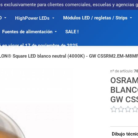
 es exclusivamente para clientes comerciales, escuelas y agencias
D
Módulos LED / regletas / Strips
HighPower LEDs
Fuentes de alimentación
SALE !
á en vigor el 17 de noviembre de 2025
ON® Square LED blanco neutral (4000K) - GW CSSRM2.EM-M8M
nº de artículo:
7
OSRAM
BLANCO
GW CS
Dibujo técni