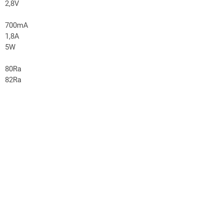
2,8V
700mA
1,8A
5W
80Ra
82Ra