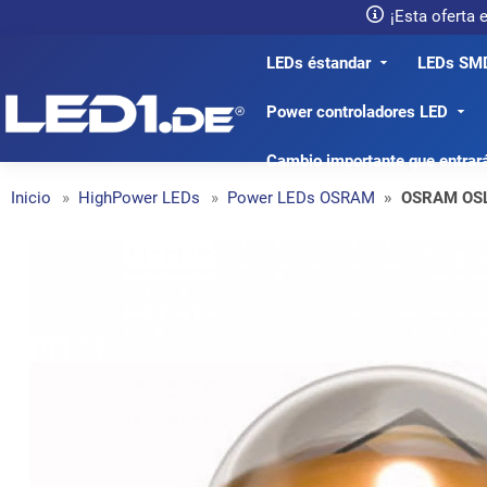
¡Esta oferta
LEDs éstandar
LEDs SM
LED1.de® - Fachhandel
Power controladores LED
Cambio importante que entrar
Inicio
HighPower LEDs
Power LEDs OSRAM
OSRAM OSL