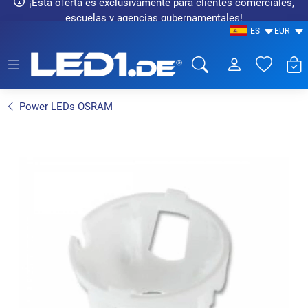
¡Esta oferta es exclusivamente para clientes comerciales,
escuelas y agencias gubernamentales!
ES
EUR
LED1.de® - Fachhandel
Power LEDs OSRAM