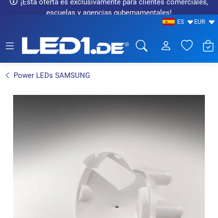
¡Esta oferta es exclusivamente para clientes comerciales,
escuelas y agencias gubernamentales!
ES
EUR
LED1.de® - Fachhandel
Power LEDs SAMSUNG