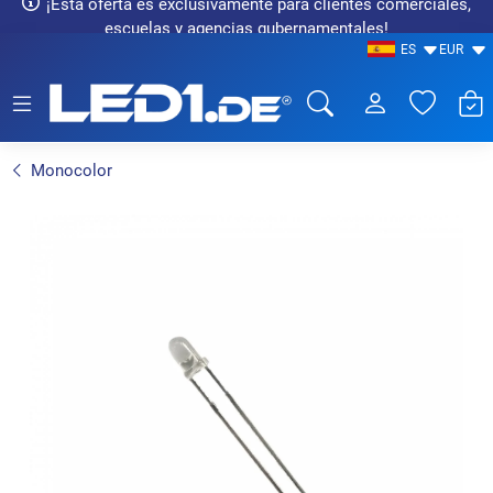
¡Esta oferta es exclusivamente para clientes comerciales,
escuelas y agencias gubernamentales!
ES
EUR
LED1.de® - Fachhandel
Monocolor