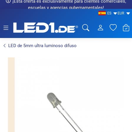
¡Esta oferta es exclusivamente para clientes comerciales,
escuelas y agencias gubernamentales!
ES
EUR
LED1.de® - Fachhandel
LED de 5mm ultra luminoso difuso