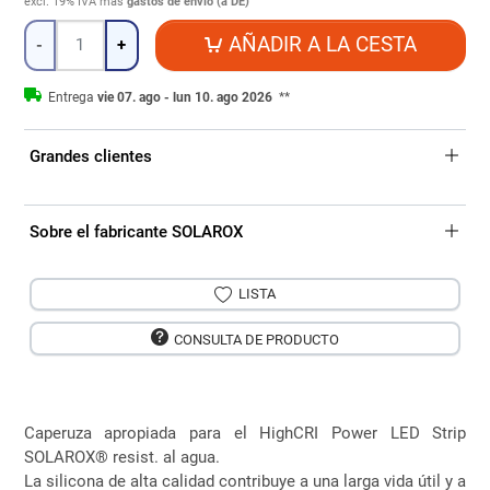
excl. 19% IVA
más
gastos de envío (a DE)
Cantidad
AÑADIR A LA CESTA
-
+
Entrega
vie 07. ago - lun 10. ago 2026
**
Grandes clientes
Sobre el fabricante SOLAROX
LISTA
CONSULTA DE PRODUCTO
Caperuza apropiada para el HighCRI Power LED Strip
SOLAROX® resist. al agua.
La silicona de alta calidad contribuye a una larga vida útil y a