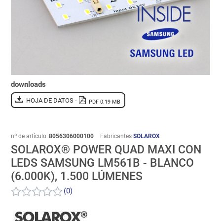
downloads
HOJA DE DATOS -
PDF 0.19 MB
nº de artículo:
8056306000100
Fabricantes
SOLAROX
SOLAROX® POWER QUAD MAXI CON
LEDS SAMSUNG LM561B - BLANCO
(6.000K), 1.500 LÚMENES
(0)