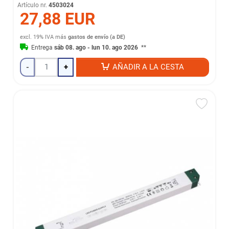
Artículo nr.
4503024
27,88 EUR
excl. 19% IVA
más
gastos de envío (a DE)
Entrega
sáb 08. ago - lun 10. ago 2026
**
-
+
AÑADIR A LA CESTA