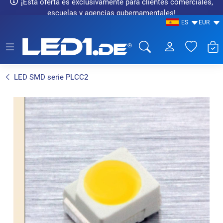
¡Esta oferta es exclusivamente para clientes comerciales,
escuelas y agencias gubernamentales!
ES
EUR
LED1.de® - Fachhandel
LED SMD serie PLCC2