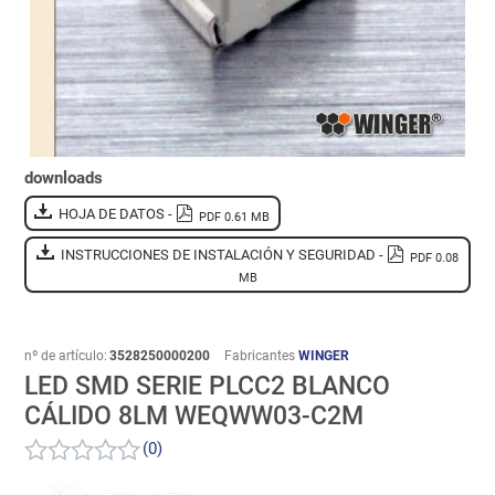
downloads
HOJA DE DATOS -
PDF 0.61 MB
INSTRUCCIONES DE INSTALACIÓN Y SEGURIDAD -
PDF 0.08
MB
nº de artículo:
3528250000200
Fabricantes
WINGER
LED SMD SERIE PLCC2 BLANCO
CÁLIDO 8LM WEQWW03-C2M
(0)