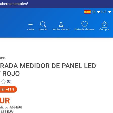
 gubernamentales!
ES
EUR
carta
buscar
Iniciar sesión
Lista de deseos
Compra
7030
RADA MEDIDOR DE PANEL LED
V ROJO
(0)
cial -41%
EUR
antiguo
4,55 EUR
 1,88 EUR
)