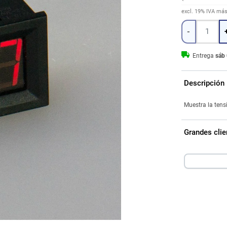
excl. 19% IVA
má
Cantidad
-
Entrega
sáb 
Descripción
Muestra la tens
Grandes clie