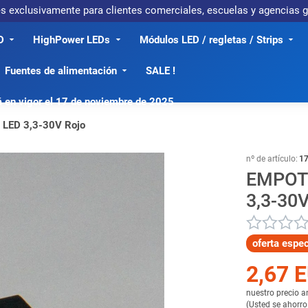
 es exclusivamente para clientes comerciales, escuelas y agencias
D
HighPower LEDs
Módulos LED / regletas / Strips
Fuentes de alimentación
SALE !
á en vigor el 17 de noviembre de 2025
l LED 3,3-30V Rojo
nº de artículo:
1
EMPOT
3,3-30
oferta espe
2,67 
nuestro precio 
(
Usted se ahorro