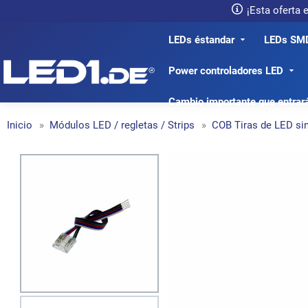
¡Esta oferta
LEDs éstandar
LEDs SM
LED1.de® - Fachhandel
Power controladores LED
Cambio importante que entrar
Inicio
Módulos LED / regletas / Strips
COB Tiras de LED si