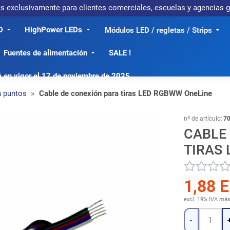
 es exclusivamente para clientes comerciales, escuelas y agencias
D
HighPower LEDs
Módulos LED / regletas / Strips
Fuentes de alimentación
SALE !
á en vigor el 17 de noviembre de 2025
n puntos
Cable de conexión para tiras LED RGBWW OneLine
nº de artículo:
7
CABLE
TIRAS
1,88 
excl. 19% IVA
má
Cantidad
-