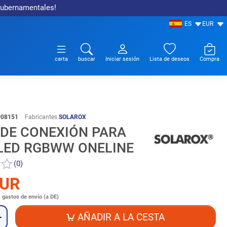
 gubernamentales!
ES
EUR
carta
buscar
Iniciar sesión
Lista de deseos
Compra
008151
Fabricantes
SOLAROX
 DE CONEXIÓN PARA
 LED RGBWW ONELINE
(0)
EUR
s
gastos de envío (a DE)
AÑADIR A LA CESTA
+