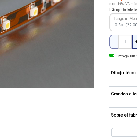
excl. 19% IVA
má
Länge in Mete
Länge in Met
Cantidad
-
Entrega
lun 
Dibujo técni
Grandes clie
Sobre el fa