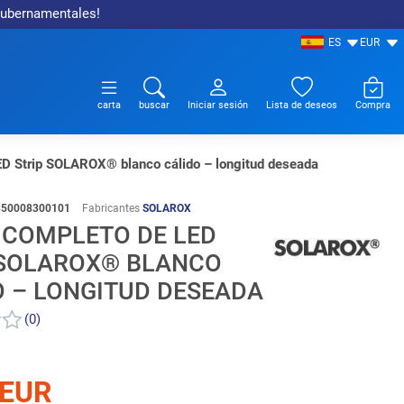
 gubernamentales!
ES
EUR
carta
buscar
Iniciar sesión
Lista de deseos
Compra
D Strip SOLAROX® blanco cálido – longitud deseada
850008300101
Fabricantes
SOLAROX
 COMPLETO DE LED
 SOLAROX® BLANCO
O – LONGITUD DESEADA
(0)
 EUR