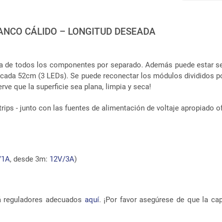
ANCO CÁLIDO – LONGITUD DESEADA
a de todos los componentes por separado. Además puede estar s
s cada 52cm (3 LEDs). Se puede reconectar los módulos divididos p
rve que la superficie sea plana, limpia y seca!
ips - junto con las fuentes de alimentación de voltaje apropiado o
/1A
, desde 3m:
12V/3A
)
rá reguladores adecuados
aquí
. ¡Por favor asegúrese de que la ca