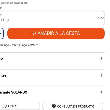
s
gastos de envío (a DE)
r
er
AÑADIR A LA CESTA
+
10. ago - mié 12. ago 2026
**
co
ntes
bricante SOLAROX
LISTA
CONSULTA DE PRODUCTO