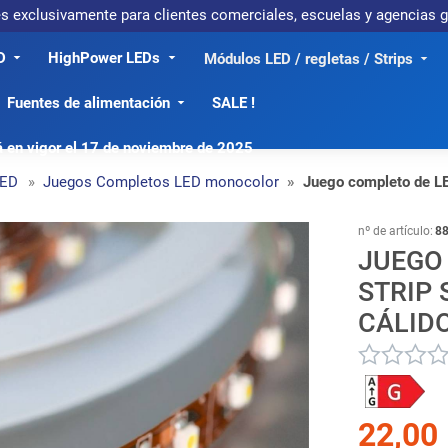
 es exclusivamente para clientes comerciales, escuelas y agencias
D
HighPower LEDs
Módulos LED / regletas / Strips
Fuentes de alimentación
SALE !
á en vigor el 17 de noviembre de 2025
LED
Juegos Completos LED monocolor
Juego completo de LE
nº de artículo:
8
JUEGO
STRIP
CÁLID
22,00