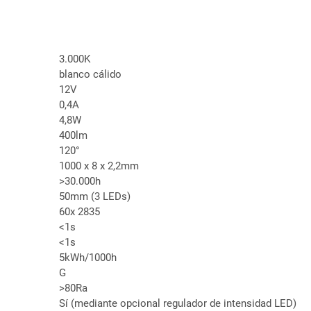
3.000K
blanco cálido
12V
0,4A
4,8W
400lm
120°
1000 x 8 x 2,2mm
>30.000h
50mm (3 LEDs)
60x 2835
<1s
<1s
5kWh/1000h
G
>80Ra
Sí (mediante opcional regulador de intensidad LED)