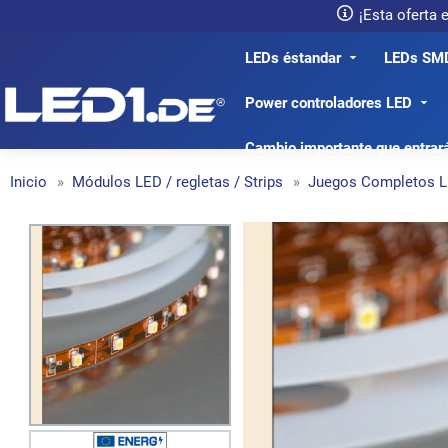
¡Esta oferta
LEDs éstandar
LEDs SM
LED1.de® - Fachhandel
Power controladores LED
Cambio importante que entrar
Inicio
Módulos LED / regletas / Strips
Juegos Completos 