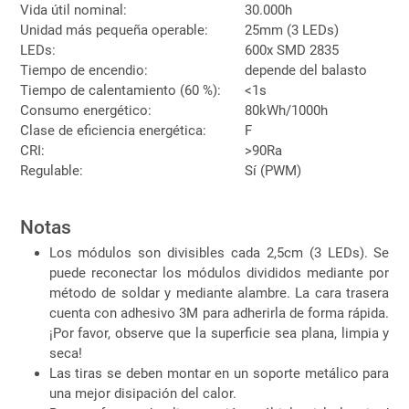
Vida útil nominal:
30.000h
Unidad más pequeña operable:
25mm (3 LEDs)
LEDs:
600x SMD 2835
Tiempo de encendio:
depende del balasto
Tiempo de calentamiento (60 %):
<1s
Consumo energético:
80kWh/1000h
Clase de eficiencia energética:
F
CRI:
>90Ra
Regulable:
Sí (PWM)
Notas
Los módulos son divisibles cada 2,5cm (3 LEDs). Se
puede reconectar los módulos divididos mediante por
método de soldar y mediante alambre. La cara trasera
cuenta con adhesivo 3M para adherirla de forma rápida.
¡Por favor, observe que la superficie sea plana, limpia y
seca!
Las tiras se deben montar en un soporte metálico para
una mejor disipación del calor.