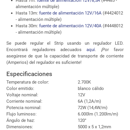
Hasta 7m:
fuente de alimentación 12V/8,5A
(#4485 -
alimentación múltiple)
Hasta 13m:
fuente de alimentación 12V/16A
(#4424012
- alimentación múltiple)
Hasta 30m:
fuente de alimentación 12V/40A
(#4448012
- alimentación múltiple)
Se puede regular el Strip usando un regulador LED.
Encontrará reguladores adecuados
aquí
. ¡Por favor
asegúrese de que la capacidad de transporte de corriente
(Amperios) del regulador es suficiente!
Especificaciones
Temperatura de color:
2.700K
Color emitido:
blanco cálido
Voltaje nominal:
12V
Corriente nominal:
6A (1,2A/m)
Potencia nominal:
72W (14,4W/m)
Flujo luminoso:
6.000lm (1.200lm/m)
Ángulo de haz:
120°
Dimensiones:
5000 x 5 x 1,2mm