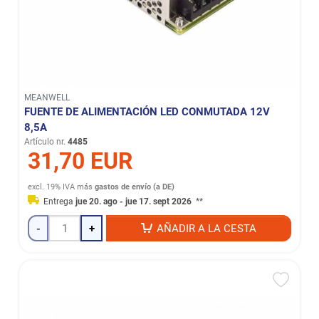
MEANWELL
FUENTE DE ALIMENTACIÓN LED CONMUTADA 12V
8,5A
Artículo nr.
4485
31,70 EUR
excl. 19% IVA
más
gastos de envío (a DE)
Entrega
jue 20. ago - jue 17. sept 2026
**
-
+
AÑADIR A LA CESTA