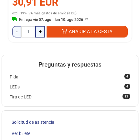
30,91 EUR
excl. 19% IVA
más
gastos de envío (a DE)
Entrega
vie 07. ago - lun 10. ago 2026
**
-
+
AÑADIR A LA CESTA
Preguntas y respuestas
4
Pida
4
LEDs
13
Tira de LED
Solicitud de asistencia
Ver billete