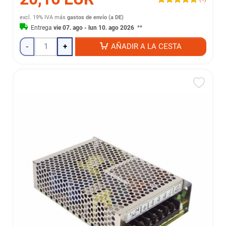
excl. 19% IVA
más
gastos de envío (a DE)
Entrega
vie 07. ago - lun 10. ago 2026
**
-
+
AÑADIR A LA CESTA