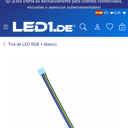
¡Esta oferta es exclusivamente para clientes comerciales,
escuelas y agencias gubernamentales!
ES
EUR
LED1.de® - Fachhandel
Tira de LED RGB + blanco