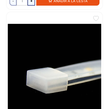
-
+
AÑADIR A LA CESTA