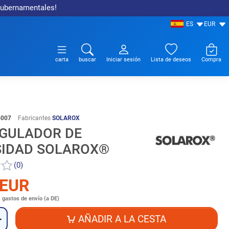
 gubernamentales!
ES
EUR
carta
buscar
Iniciar sesión
Lista de deseos
Compra
6007
Fabricantes
SOLAROX
EGULADOR DE
SIDAD SOLAROX®
(0)
 EUR
s
gastos de envío (a DE)
AÑADIR A LA CESTA
+