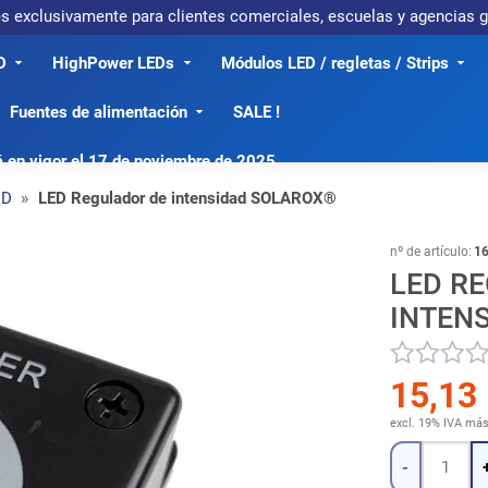
 es exclusivamente para clientes comerciales, escuelas y agencias
D
HighPower LEDs
Módulos LED / regletas / Strips
Fuentes de alimentación
SALE !
á en vigor el 17 de noviembre de 2025
ED
LED Regulador de intensidad SOLAROX®
nº de artículo:
1
LED R
INTEN
15,13
excl. 19% IVA
má
Cantidad
-