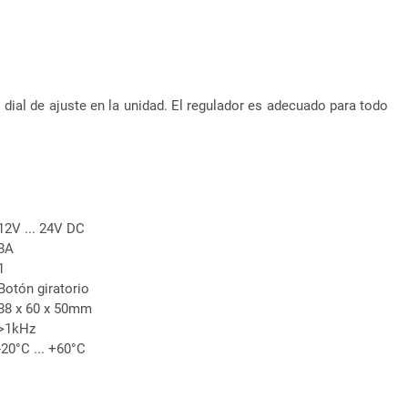
dial de ajuste en la unidad. El regulador es adecuado para todo
12V ... 24V DC
8A
1
Botón giratorio
88 x 60 x 50mm
>1kHz
-20°C ... +60°C