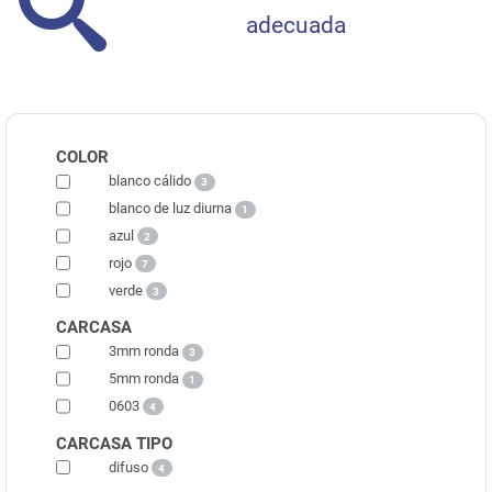
adecuada
COLOR
blanco cálido
3
blanco de luz diurna
1
azul
2
rojo
7
verde
3
CARCASA
3mm ronda
3
5mm ronda
1
0603
4
CARCASA TIPO
difuso
4