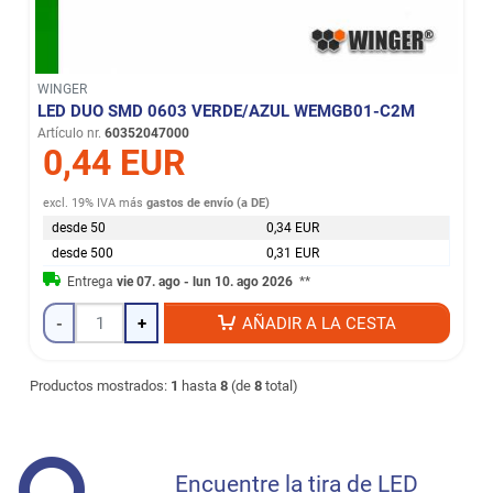
WINGER
LED DUO SMD 0603 VERDE/AZUL WEMGB01-C2M
Artículo nr.
60352047000
0,44 EUR
excl. 19% IVA
más
gastos de envío (a DE)
desde 50
0,34 EUR
desde 500
0,31 EUR
Entrega
vie 07. ago - lun 10. ago 2026
**
-
+
AÑADIR A LA CESTA
Productos mostrados:
1
hasta
8
(de
8
total)
Encuentre la tira de LED