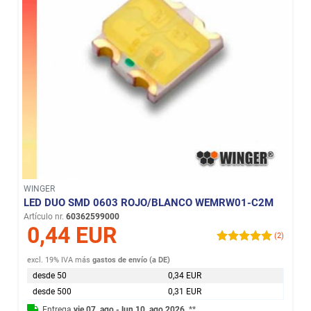
WINGER
LED DUO SMD 0603 ROJO/BLANCO WEMRW01-C2M
Artículo nr.
60362599000
0,44 EUR
(2)
excl. 19% IVA
más
gastos de envío (a DE)
desde 50
0,34 EUR
desde 500
0,31 EUR
Entrega
vie 07. ago - lun 10. ago 2026
**