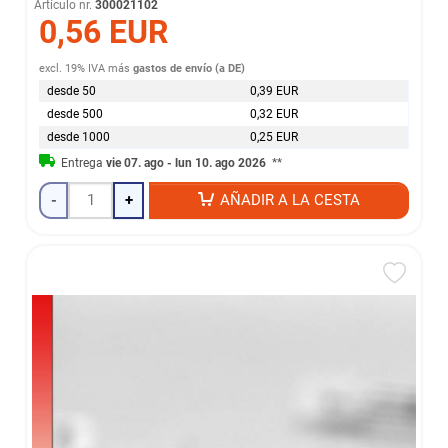
Artículo nr.
300021102
0,56 EUR
excl. 19% IVA
más
gastos de envío (a DE)
desde 50
0,39 EUR
desde 500
0,32 EUR
desde 1000
0,25 EUR
Entrega
vie 07. ago - lun 10. ago 2026
**
-
+
AÑADIR A LA CESTA