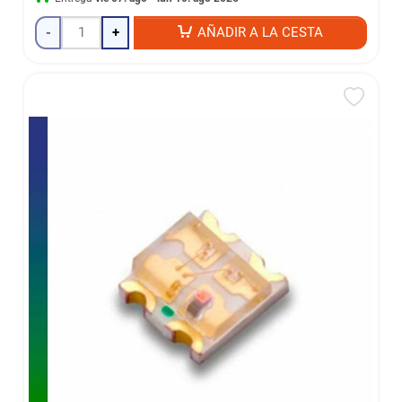
-
+
AÑADIR A LA CESTA