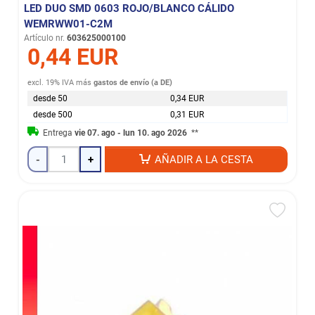
LED DUO SMD 0603 ROJO/BLANCO CÁLIDO
WEMRWW01-C2M
Artículo nr.
603625000100
0,44 EUR
excl. 19% IVA
más
gastos de envío (a DE)
desde 50
0,34 EUR
desde 500
0,31 EUR
Entrega
vie 07. ago - lun 10. ago 2026
**
-
+
AÑADIR A LA CESTA