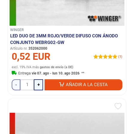
WINGER
LED DUO DE 3MM ROJO/VERDE DIFUSO CON ÁNODO
CONJUNTO WEBRG02-GW
Artículo nr.
352062000
0,52 EUR
(1)
excl. 19% IVA
más
gastos de envío (a DE)
Entrega
vie 07. ago - lun 10. ago 2026
**
-
+
AÑADIR A LA CESTA