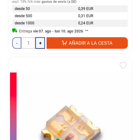
excl. 19% IVA
más
gastos de envío (a DE)
desde 50
0,39 EUR
desde 500
0,31 EUR
desde 1000
0,24 EUR
Entrega
vie 07. ago - lun 10. ago 2026
**
-
+
AÑADIR A LA CESTA