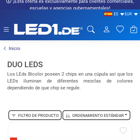
¡Esta oferta es exclusivamente para clientes comerciales,
escuelas y agencias gubernamentales!
ES
EUR
LED1.de® - Fachhandel
Inicio
DUO LEDS
Los LEds Bicolor poseen 2 chips en una cúpula así que los
LEDs iluminan de diferentes mezclas de colores
dependiendo de que chip se regule.
FILTRO DE PRODUCTO
ORDENAMIENTO ESTÁNDAR