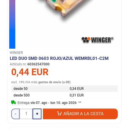
WINGER
LED DUO SMD 0603 ROJO/AZUL WEMRBL01-C2M
Artículo nr.
60362547000
0,44 EUR
excl. 19% IVA
más
gastos de envío (a DE)
desde 50
0,34 EUR
desde 500
0,31 EUR
Entrega
vie 07. ago - lun 10. ago 2026
**
-
+
AÑADIR A LA CESTA