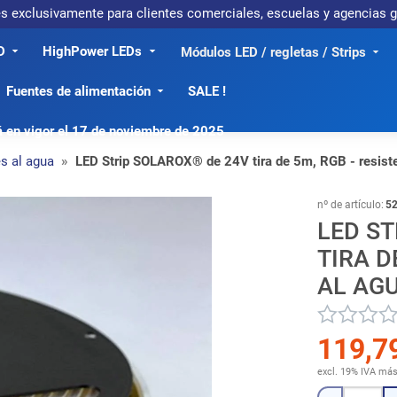
 es exclusivamente para clientes comerciales, escuelas y agencias
D
HighPower LEDs
Módulos LED / regletas / Strips
Fuentes de alimentación
SALE !
á en vigor el 17 de noviembre de 2025
es al agua
LED Strip SOLAROX® de 24V tira de 5m, RGB - resiste
nº de artículo:
5
LED ST
TIRA D
AL AG
119,7
excl. 19% IVA
má
Cantidad