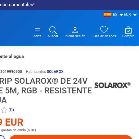
 gubernamentales!
ES
EUR
carta
buscar
Iniciar sesión
Lista de deseos
Compra
nte al agua
22019990500
Fabricantes
SOLAROX
RIP SOLAROX® DE 24V
E 5M, RGB - RESISTENTE
UA
(0)
9 EUR
s
gastos de envío (a DE)