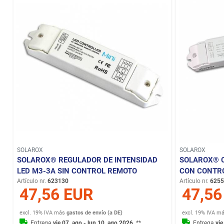
SOLAROX
SOLAROX
SOLAROX® REGULADOR DE INTENSIDAD
SOLAROX® 
LED M3-3A SIN CONTROL REMOTO
CON CONTR
Artículo nr.
623130
Artículo nr.
6255
47,56 EUR
47,56
excl. 19% IVA
más
gastos de envío (a DE)
excl. 19% IVA
m
Entrega
vie 07. ago - lun 10. ago 2026
**
Entrega
vie