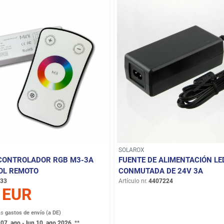
SOLAROX
CONTROLADOR RGB M3-3A
FUENTE DE ALIMENTACIÓN LE
OL REMOTO
CONMUTADA DE 24V 3A
33
Artículo nr.
4407224
 EUR
ás
gastos de envío (a DE)
 07. ago - lun 10. ago 2026
**