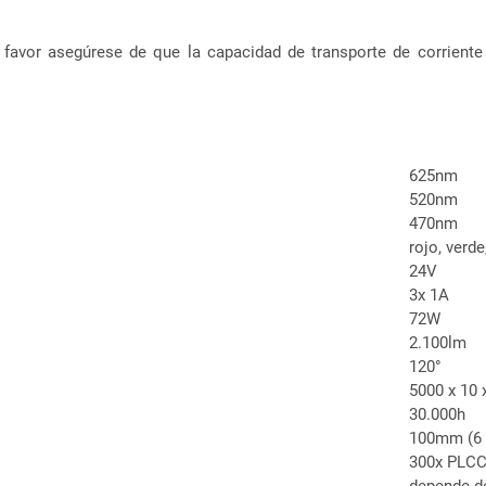
r favor asegúrese de que la capacidad de transporte de corriente
625nm
520nm
470nm
rojo, verde
24V
3x 1A
72W
2.100lm
120°
5000 x 10
30.000h
100mm (6 
300x PLC
depende de