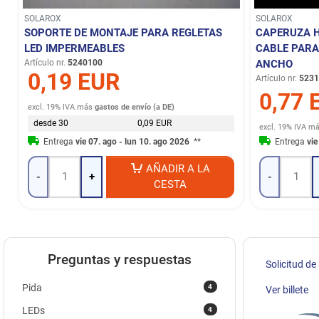
SOLAROX
SOLAROX
SOPORTE DE MONTAJE PARA REGLETAS
CAPERUZA H
LED IMPERMEABLES
CABLE PARA
Artículo nr.
5240100
ANCHO
0,19 EUR
Artículo nr.
5231
0,77 
excl. 19% IVA
más
gastos de envío (a DE)
desde 30
0,09 EUR
excl. 19% IVA
m
Entrega
vie 07. ago - lun 10. ago 2026
**
Entrega
vie
AÑADIR A LA
-
+
-
CESTA
Preguntas y respuestas
Solicitud de
4
Pida
Ver billete
4
LEDs