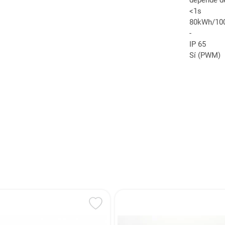
<1s
80kWh/10
-
IP 65
Sí (PWM)