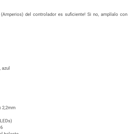
 (Amperios) del controlador es suficiente! Si no, amplíalo con
, azul
 x 2,2mm
LEDs)
C6
l balasto