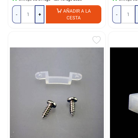
AÑADIR A LA
-
+
-
CESTA