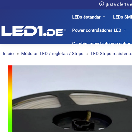
¡Esta oferta
LEDs éstandar
LEDs SM
LED1.de® - Fachhandel
Power controladores LED
Cambio importante que entrar
Inicio
Módulos LED / regletas / Strips
LED Strips resistent