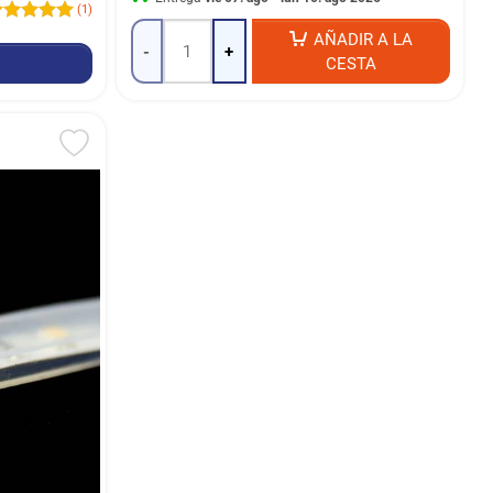
(1)
AÑADIR A LA
-
+
CESTA