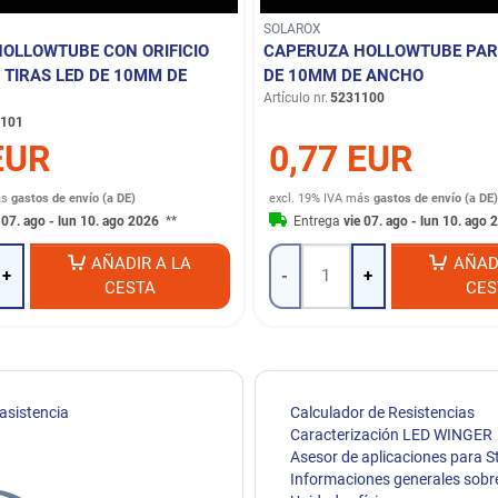
SOLAROX
OLLOWTUBE CON ORIFICIO
CAPERUZA HOLLOWTUBE PARA
 TIRAS LED DE 10MM DE
DE 10MM DE ANCHO
Artículo nr.
5231100
101
EUR
0,77 EUR
ás
gastos de envío (a DE)
excl. 19% IVA
más
gastos de envío (a DE)
 07. ago - lun 10. ago 2026
**
Entrega
vie 07. ago - lun 10. ago
AÑADIR A LA
AÑAD
+
-
+
CESTA
CES
 asistencia
Calculador de Resistencias
Caracterización LED WINGER
Asesor de aplicaciones para S
Informaciones generales sobr