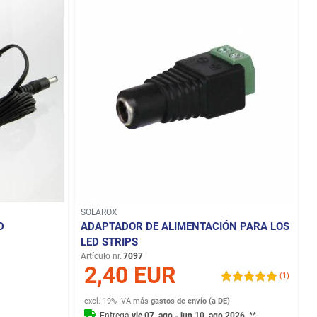
SOLAROX
D
ADAPTADOR DE ALIMENTACIÓN PARA LOS
LED STRIPS
Artículo nr.
7097
2,40 EUR
(1)
excl. 19% IVA
más
gastos de envío (a DE)
Entrega
vie 07. ago - lun 10. ago 2026
**