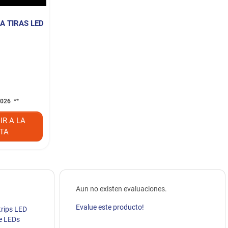
 TIRAS LED
 2026
**
IR A LA
TA
Aun no existen evaluaciones.
Evalue este producto!
trips LED
e LEDs