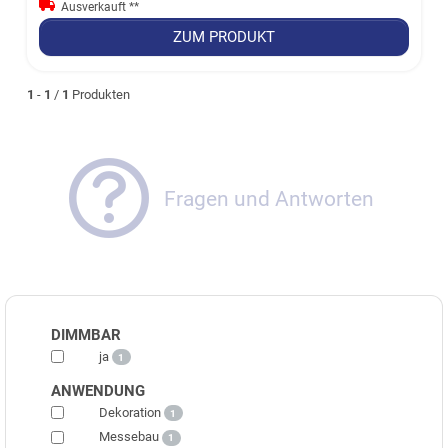
Ausverkauft **
ZUM PRODUKT
1
-
1
/
1
Produkten
Fragen und Antworten
DIMMBAR
ja
1
ANWENDUNG
Dekoration
1
Messebau
1