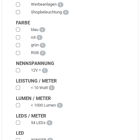
Werbeanlagen
1
Shopbeleuchtung
1
FARBE
blau
1
rot
1
grün
1
RGB
1
NENNSPANNUNG
12V =
1
LEISTUNG / METER
< 10 Watt
1
LUMEN / METER
< 1000 Lumen
1
LEDS / METER
54 LEDs
1
LED
WINGER