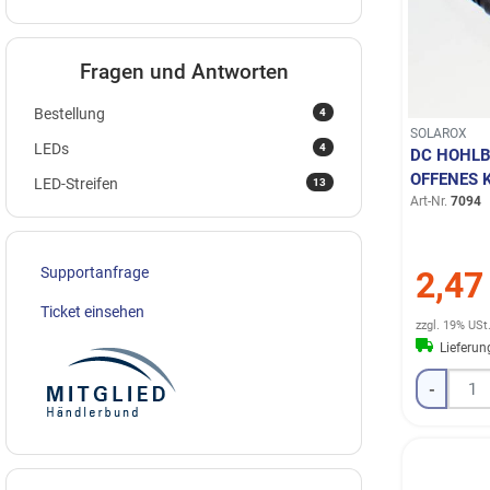
Fragen und Antworten
4
Bestellung
SOLAROX
4
LEDs
DC HOHLB
OFFENES 
13
LED-Streifen
Art-Nr.
7094
Supportanfrage
2,47
Ticket einsehen
zzgl. 19% USt
Lieferu
-