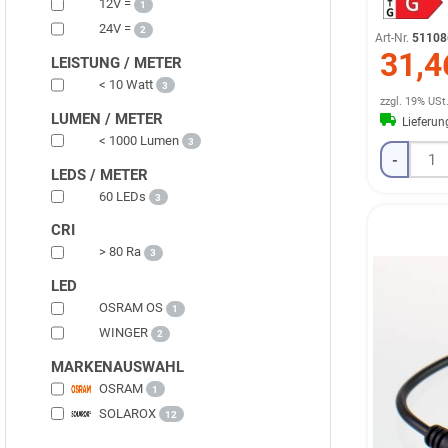
12V =
1
24V =
2
Art-Nr.
51108
31,4
LEISTUNG / METER
< 10 Watt
3
zzgl. 19% USt
LUMEN / METER
Lieferu
< 1000 Lumen
3
-
LEDS / METER
60 LEDs
3
CRI
> 80 Ra
3
LED
OSRAM OS
1
WINGER
2
MARKENAUSWAHL
OSRAM
1
SOLAROX
12