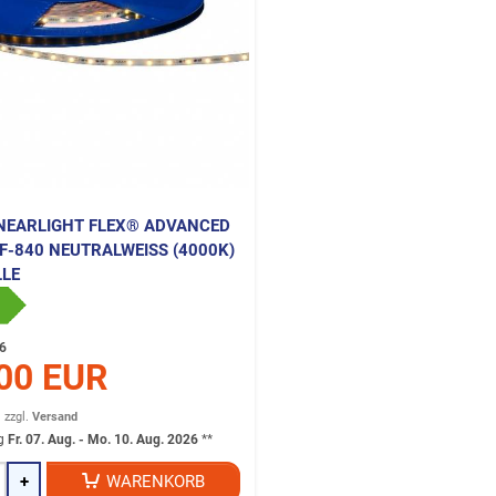
NEARLIGHT FLEX® ADVANCED
-840 NEUTRALWEISS (4000K) -
LE
6
00 EUR
.
zzgl.
Versand
ng
Fr. 07. Aug. - Mo. 10. Aug. 2026
**
+
WARENKORB