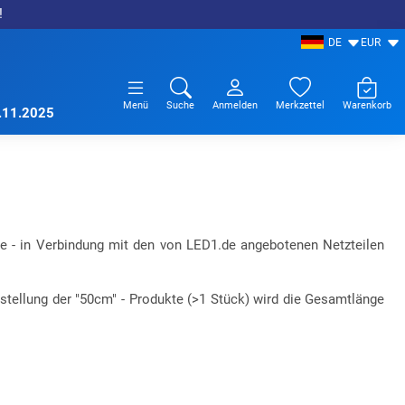
!
DE
EUR
Menü
Suche
Anmelden
Merkzettel
Warenkorb
7.11.2025
e - in Verbindung mit den von LED1.de angebotenen Netzteilen
estellung der "50cm" - Produkte (>1 Stück) wird die Gesamtlänge