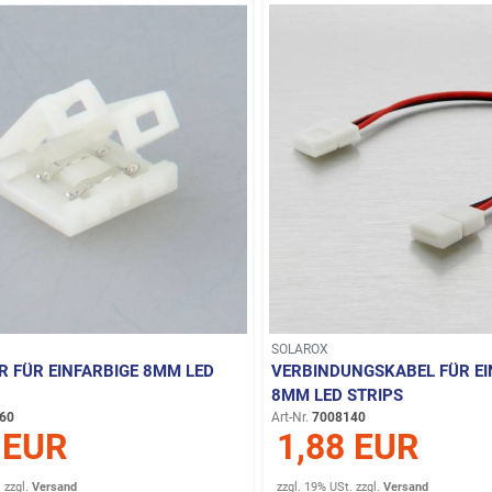
SOLAROX
R FÜR EINFARBIGE 8MM LED
VERBINDUNGSKABEL FÜR EI
8MM LED STRIPS
60
Art-Nr.
7008140
 EUR
1,88 EUR
.
zzgl.
Versand
zzgl. 19% USt.
zzgl.
Versand