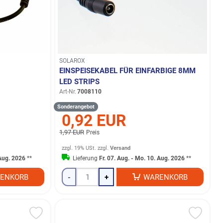
SOLAROX
EINSPEISEKABEL FÜR EINFARBIGE 8MM
LED STRIPS
Art-Nr.
7008110
Sonderangebot
0,92 EUR
1,97 EUR
Preis
zzgl. 19% USt.
zzgl.
Versand
 Aug. 2026
**
Lieferung
Fr. 07. Aug. - Mo. 10. Aug. 2026
**
ENKORB
-
+
WARENKORB