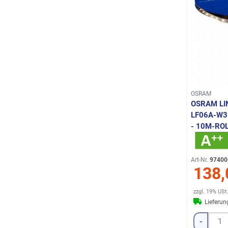
OSRAM
OSRAM LI
LF06A-W3F
10M-ROL
Art-Nr.
97400
138,
zzgl. 19% USt
Lieferu
-