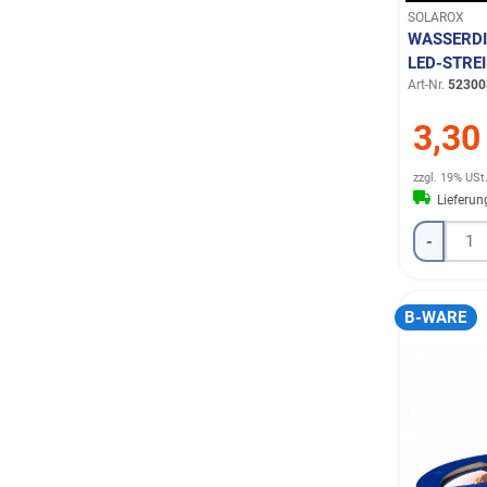
SOLAROX
WASSERDI
LED-STRE
Art-Nr.
52300
3,30
zzgl. 19% USt
Lieferu
-
B-WARE