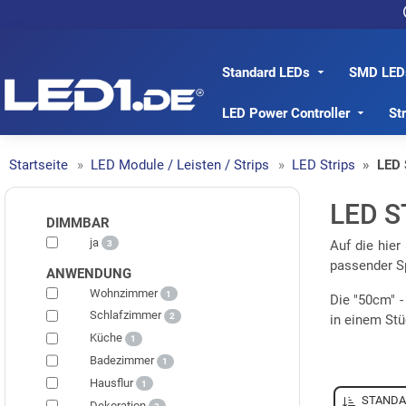
Standard LEDs
SMD LED
LED1.de® - Fachhandel
LED Power Controller
St
Startseite
LED Module / Leisten / Strips
LED Strips
LED 
LED S
DIMMBAR
ja
Auf die hie
3
passender S
ANWENDUNG
Wohnzimmer
1
Die "50cm" -
Schlafzimmer
2
in einem Stüc
Küche
1
Badezimmer
1
Hausflur
1
STANDA
Dekoration