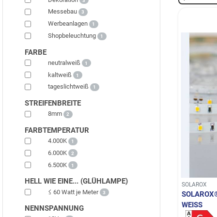
3
Messebau
3
Werbeanlagen
1
Shopbeleuchtung
1
FARBE
neutralweiß
1
kaltweiß
1
tageslichtweiß
1
STREIFENBREITE
8mm
2
FARBTEMPERATUR
4.000K
1
6.000K
2
6.500K
1
HELL WIE EINE... (GLÜHLAMPE)
SOLAROX
≤ 60 Watt je Meter
3
SOLAROX®
WEISS
NENNSPANNUNG