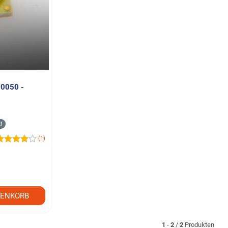
0050 -
!
(1)
ENKORB
1
-
2
/
2
Produkten