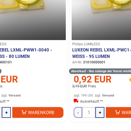
LEDS
Philips LUMILEDS
EBEL LXML-PWW1-0040 -
LUXEON REBEL LXML-PWC1-
S - 80 LUMEN
WEISS - 95 LUMEN
400101
Art-Nr.
31010000001
Abverkauf - Nur solange der Vorrat reicht
 EUR
0,92 EUR
3,19 EUR
is
Preis
.
zzgl.
Versand
zzgl. 19% USt.
zzgl.
Versand
uft **
Ausverkauft **
+
WARENKORB
-
+
WAR