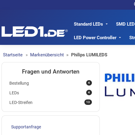
Standard LEDs
SMD LED
LED1.de® - Fachhandel
LED Power Controller
St
Startseite
Markenübersicht
Philips LUMILEDS
Fragen und Antworten
4
Bestellung
4
LEDs
13
LED-Streifen
Supportanfrage