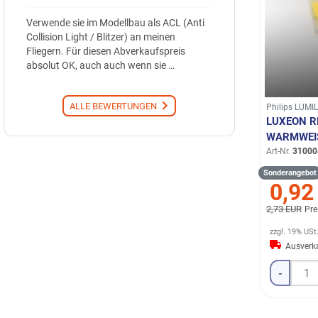
Verwende sie im Modellbau als ACL (Anti
Collision Light / Blitzer) an meinen
Fliegern. Für diesen Abverkaufspreis
absolut OK, auch auch wenn sie …
ALLE BEWERTUNGEN
Philips LUMI
LUXEON R
WARMWEIS
Art-Nr.
31000
Sonderangebot
0,92
2,73 EUR
Pre
zzgl. 19% USt
Ausverka
-