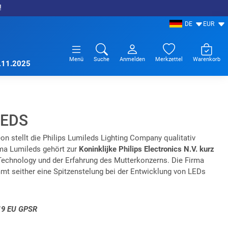
!
DE
EUR
Menü
Suche
Anmelden
Merkzettel
Warenkorb
7.11.2025
LEDS
stellt die Philips Lumileds Lighting Company qualitativ
rma Lumileds gehört zur
Koninklijke Philips Electronics N.V. kurz
 Technology und der Erfahrung des Mutterkonzerns. Die Firma
t seither eine Spitzenstelung bei der Entwicklung von LEDs
 19 EU GPSR