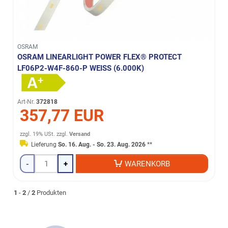
OSRAM
OSRAM LINEARLIGHT POWER FLEX® PROTECT
LF06P2-W4F-860-P WEISS (6.000K)
Art-Nr.
372818
357,77 EUR
zzgl. 19% USt.
zzgl.
Versand
Lieferung
So. 16. Aug. - So. 23. Aug. 2026
**
-
+
WARENKORB
1
-
2
/
2
Produkten