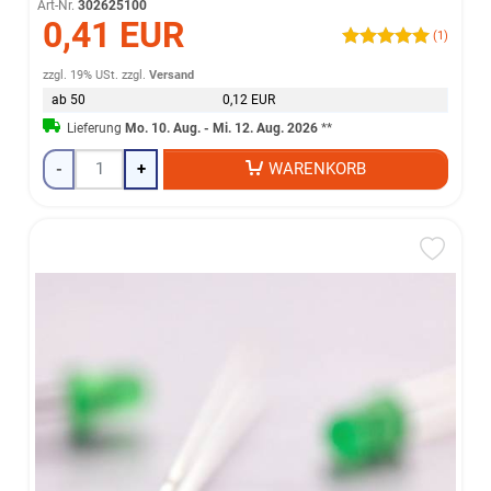
Art-Nr.
302625100
0,41 EUR
(1)
zzgl. 19% USt.
zzgl.
Versand
ab 50
0,12 EUR
Lieferung
Mo. 10. Aug. - Mi. 12. Aug. 2026
**
-
+
WARENKORB