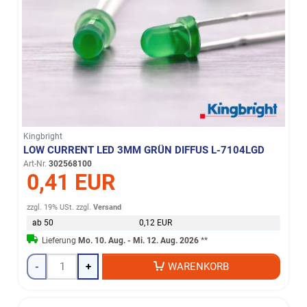
Kingbright
LOW CURRENT LED 3MM GRÜN DIFFUS L-7104LGD
Art-Nr.
302568100
0,41 EUR
zzgl. 19% USt.
zzgl.
Versand
ab 50
0,12 EUR
Lieferung
Mo. 10. Aug. - Mi. 12. Aug. 2026
**
-
+
WARENKORB