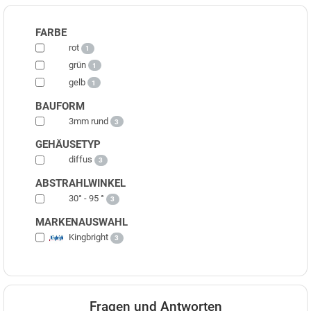
FARBE
rot
1
grün
1
gelb
1
BAUFORM
3mm rund
3
GEHÄUSETYP
diffus
3
ABSTRAHLWINKEL
30° - 95 °
3
MARKENAUSWAHL
Kingbright
3
Fragen und Antworten