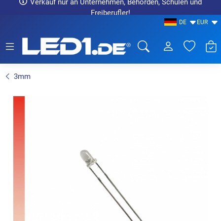
Verkauf nur an Unternehmen, Behörden, Schulen und
Freiberufler!
DE
EUR
LED1.de® - Fachhandel
3mm