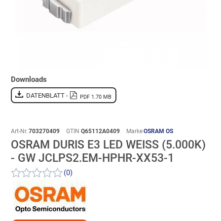
Downloads
DATENBLATT -
PDF 1.70 MB
Art-Nr.
703270409
GTIN
Q65112A0409
Marke
OSRAM OS
OSRAM DURIS E3 LED WEISS (5.000K) -
GW JCLPS2.EM-HPHR-XX53-1
(0)