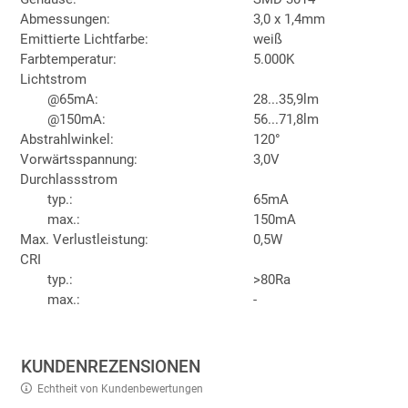
Abmessungen:
3,0 x 1,4mm
Emittierte Lichtfarbe:
weiß
Farbtemperatur:
5.000K
Lichtstrom
@65mA:
28...35,9lm
@150mA:
56...71,8lm
Abstrahlwinkel:
120°
Vorwärtsspannung:
3,0V
Durchlassstrom
typ.:
65mA
max.:
150mA
Max. Verlustleistung:
0,5W
CRI
typ.:
>80Ra
max.:
-
KUNDENREZENSIONEN
Echtheit von Kundenbewertungen