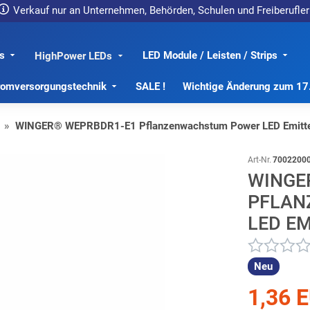
Verkauf nur an Unternehmen, Behörden, Schulen und Freiberufler
s
LED Module / Leisten / Strips
HighPower LEDs
romversorgungstechnik
SALE !
Wichtige Änderung zum 1
WINGER® WEPRBDR1-E1 Pflanzenwachstum Power LED Emitt
Art-Nr.
7002200
WINGE
PFLAN
LED E
Neu
1,36 