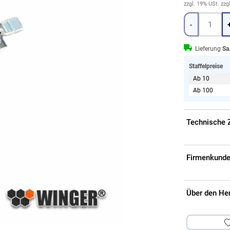
zzgl. 19% USt.
zzg
Menge
-
Lieferung
Sa
Staffelpreise
Ab 10
Ab 100
Technische 
Firmenkunde
Über den He