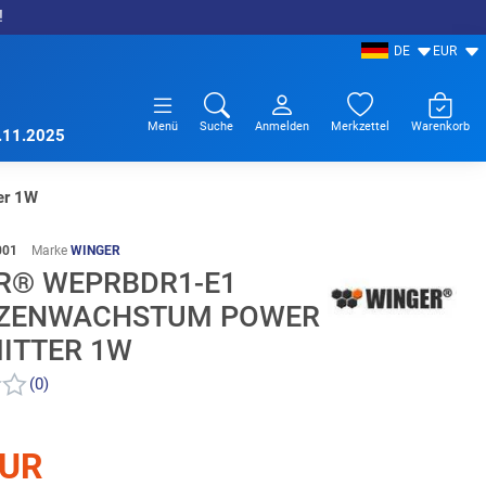
!
DE
EUR
Menü
Suche
Anmelden
Merkzettel
Warenkorb
7.11.2025
er 1W
001
Marke
WINGER
R® WEPRBDR1-E1
ZENWACHSTUM POWER
MITTER 1W
(0)
EUR