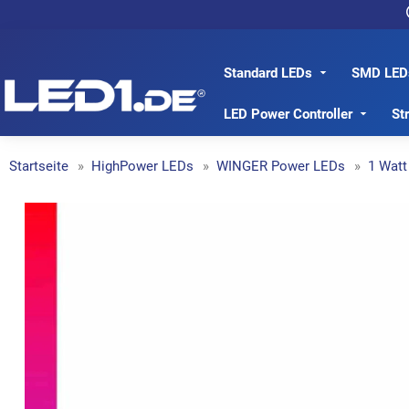
Standard LEDs
SMD LED
LED1.de® - Fachhandel
LED Power Controller
St
Startseite
HighPower LEDs
WINGER Power LEDs
1 Watt