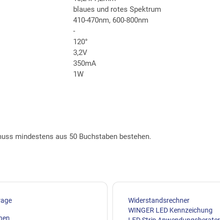
blaues und rotes Spektrum
410-470nm, 600-800nm
-
120°
3,2V
350mA
1W
t muss mindestens aus 50 Buchstaben bestehen.
rage
Widerstandsrechner
WINGER LED Kennzeichung
ehen