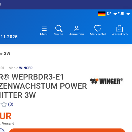
!
DE
EUR
Menü
Suche
Anmelden
Merkzettel
Warenkorb
7.11.2025
er 3W
101
Marke
WINGER
R® WEPRBDR3-E1
ZENWACHSTUM POWER
MITTER 3W
(0)
EUR
l.
Versand