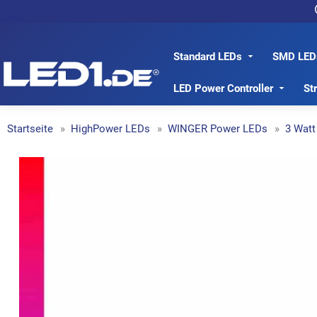
Standard LEDs
SMD LED
LED1.de® - Fachhandel
LED Power Controller
St
Startseite
HighPower LEDs
WINGER Power LEDs
3 Watt