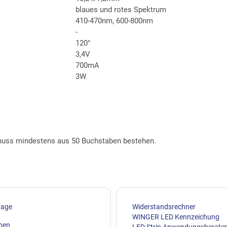
blaues und rotes Spektrum
410-470nm, 600-800nm
-
120°
3,4V
700mA
3W
t muss mindestens aus 50 Buchstaben bestehen.
rage
Widerstandsrechner
WINGER LED Kennzeichung
ehen