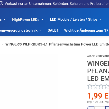
Verkauf nur an Unternehmen, Behörden, Schulen und Freiberufler
s
LED Module / Leisten / Strips
HighPower LEDs
romversorgungstechnik
SALE !
Wichtige Änderung zum 1
WINGER® WEPRBDR3-E1 Pflanzenwachstum Power LED Emitt
Art-Nr.
7002200
WINGE
PFLAN
LED E
1,99 
zzgl. 19% USt.
zzg
Menge