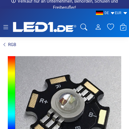
Verkauf nur an Unternehmen, Behörden, Schulen und
Freiberufler!
DE
EUR
LED1.de® - Fachhandel
RGB