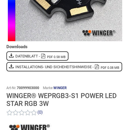
Downloads
DATENBLATT -
PDF 0.58 MB
INSTALLATIONS- UND SICHEHEITSHINWEISE -
PDF 0.08 MB
Art-Nr.
70099903000
Marke
WINGER
WINGER® WEPRGB3-S1 POWER LED
STAR RGB 3W
(0)