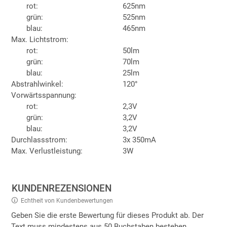
rot:
625nm
grün:
525nm
blau:
465nm
Max. Lichtstrom:
rot:
50lm
grün:
70lm
blau:
25lm
Abstrahlwinkel:
120°
Vorwärtsspannung:
rot:
2,3V
grün:
3,2V
blau:
3,2V
Durchlassstrom:
3x 350mA
Max. Verlustleistung:
3W
KUNDENREZENSIONEN
Echtheit von Kundenbewertungen
Geben Sie die erste Bewertung für dieses Produkt ab. Der
Text muss mindestens aus 50 Buchstaben bestehen.