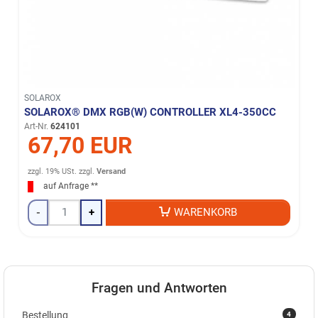
SOLAROX
SOLAROX® DMX RGB(W) CONTROLLER XL4-350CC
Art-Nr.
624101
67,70 EUR
zzgl. 19% USt.
zzgl.
Versand
auf Anfrage **
-
+
WARENKORB
Fragen und Antworten
4
Bestellung