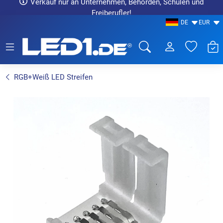
Verkauf nur an Unternehmen, Behörden, Schulen und
Freiberufler!
DE
EUR
LED1.de® - Fachhandel
RGB+Weiß LED Streifen