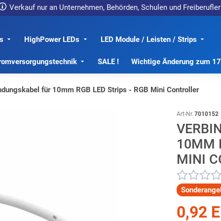
Verkauf nur an Unternehmen, Behörden, Schulen und Freiberufler
s
HighPower LEDs
LED Module / Leisten / Strips
romversorgungstechnik
SALE !
Wichtige Änderung zum 1
ndungskabel für 10mm RGB LED Strips - RGB Mini Controller
Art-Nr.
7010152
VERBI
10MM R
MINI 
Sonderange
0,92 