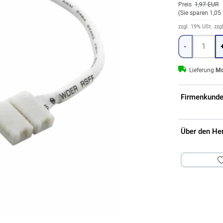
Preis
1,97 EUR
(
Sie sparen 1,05
zzgl. 19% USt.
zzg
Menge
-
Lieferung
Mo
Firmenkunde
Über den He