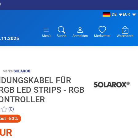
!
DE
EUR
Menü
Suche
Anmelden
Merkzettel
Warenkorb
7.11.2025
Marke
SOLAROX
NDUNGSKABEL FÜR
GB LED STRIPS - RGB
CONTROLLER
(0)
bot -53%
EUR