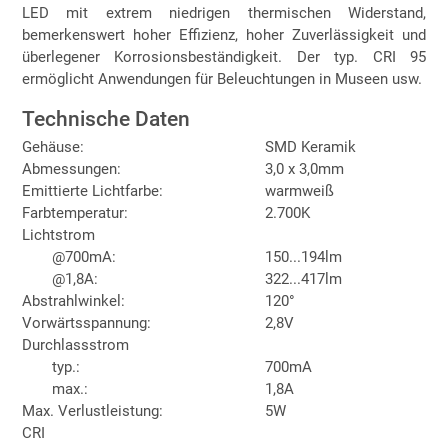
LED mit extrem niedrigen thermischen Widerstand,
bemerkenswert hoher Effizienz, hoher Zuverlässigkeit und
überlegener Korrosionsbeständigkeit. Der typ. CRI 95
ermöglicht Anwendungen für Beleuchtungen in Museen usw.
Technische Daten
Gehäuse:
SMD Keramik
Abmessungen:
3,0 x 3,0mm
Emittierte Lichtfarbe:
warmweiß
Farbtemperatur:
2.700K
Lichtstrom
@700mA:
150...194lm
@1,8A:
322...417lm
Abstrahlwinkel:
120°
Vorwärtsspannung:
2,8V
Durchlassstrom
typ.:
700mA
max.:
1,8A
Max. Verlustleistung:
5W
CRI