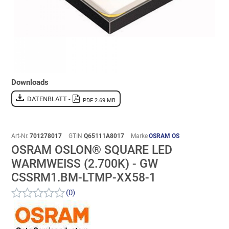
Downloads
DATENBLATT -
PDF 2.69 MB
Art-Nr.
701278017
GTIN
Q65111A8017
Marke
OSRAM OS
OSRAM OSLON® SQUARE LED
WARMWEISS (2.700K) - GW C
SSRM1.BM-LTMP-XX58-1
(0)