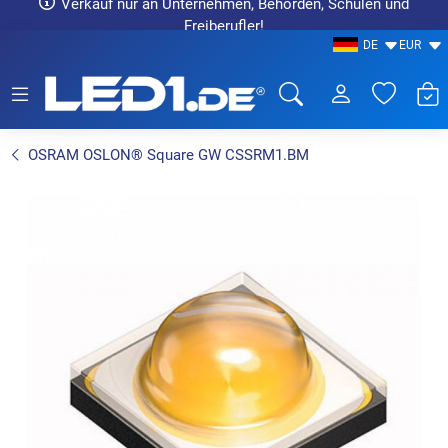
Verkauf nur an Unternehmen, Behörden, Schulen und
Freiberufler!
DE
EUR
LED1.de® - Fachhandel
OSRAM OSLON® Square GW CSSRM1.BM