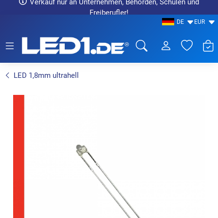
Verkauf nur an Unternehmen, Behörden, Schulen und
Freiberufler!
DE
EUR
LED1.de® - Fachhandel
LED 1,8mm ultrahell