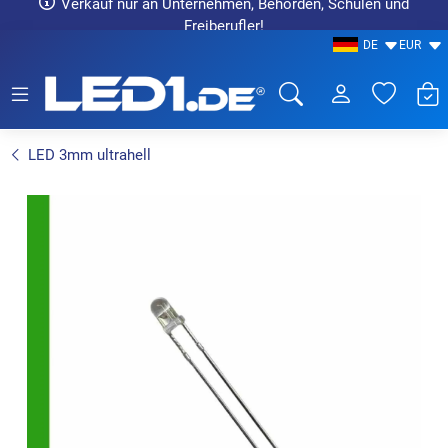
Verkauf nur an Unternehmen, Behörden, Schulen und
Freiberufler!
DE
EUR
LED1.de® - Fachhandel
LED 3mm ultrahell