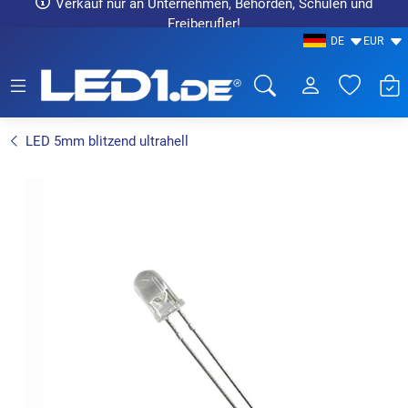
Verkauf nur an Unternehmen, Behörden, Schulen und
Freiberufler!
DE
EUR
LED1.de® - Fachhandel
LED 5mm blitzend ultrahell