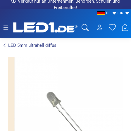
Verkauf nur an Unternehmen, Behörden, Schulen und
Freiberufler!
DE
EUR
LED1.de® - Fachhandel
LED 5mm ultrahell diffus