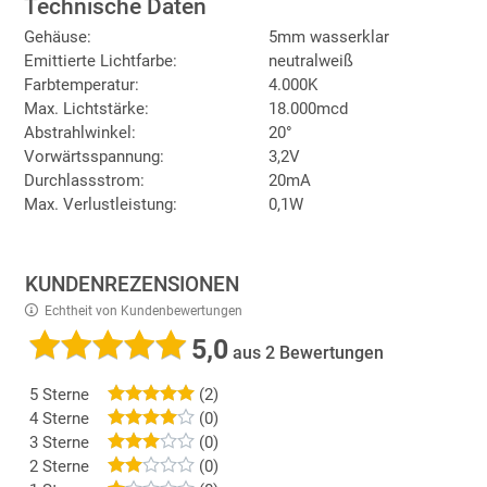
Technische Daten
Gehäuse:
5mm wasserklar
Emittierte Lichtfarbe:
neutralweiß
Farbtemperatur:
4.000K
Max. Lichtstärke:
18.000mcd
Abstrahlwinkel:
20°
Vorwärtsspannung:
3,2V
Durchlassstrom:
20mA
Max. Verlustleistung:
0,1W
KUNDENREZENSIONEN
Echtheit von Kundenbewertungen
5,0
aus 2 Bewertungen
5 Sterne
(2)
4 Sterne
(0)
3 Sterne
(0)
2 Sterne
(0)