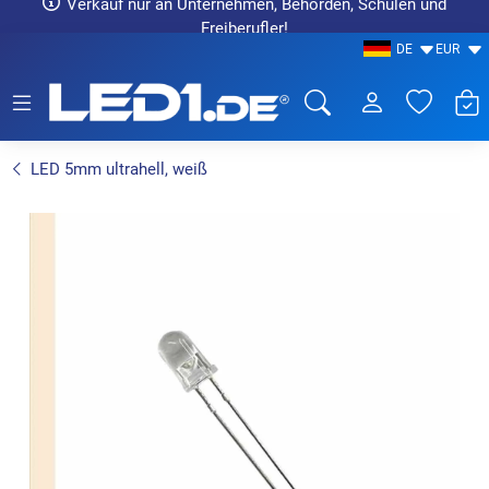
Verkauf nur an Unternehmen, Behörden, Schulen und
Freiberufler!
DE
EUR
LED1.de® - Fachhandel
LED 5mm ultrahell, weiß