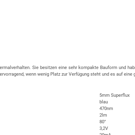
 Thermalverhalten. Sie besitzen eine sehr kompakte Bauform und h
 hervorragend, wenn wenig Platz zur Verfügung steht und es auf ei
5mm Superflux
blau
470nm
2lm
80°
3,2V
20mA