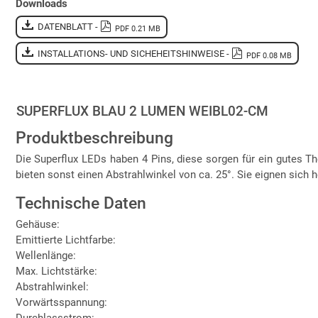
Downloads
DATENBLATT -
PDF 0.21 MB
INSTALLATIONS- UND SICHEHEITSHINWEISE -
PDF 0.08 MB
SUPERFLUX BLAU 2 LUMEN WEIBL02-CM
Produktbeschreibung
Die Superflux LEDs haben 4 Pins, diese sorgen für ein gutes
bieten sonst einen Abstrahlwinkel von ca. 25°. Sie eignen sich
Technische Daten
Gehäuse:
Emittierte Lichtfarbe:
Wellenlänge:
Max. Lichtstärke:
Abstrahlwinkel:
Vorwärtsspannung:
Durchlassstrom: