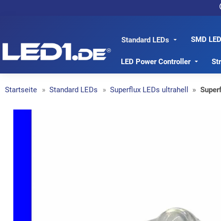
SMD LED
LED1.de® - Fachhandel
Standard LEDs
LED Power Controller
St
Startseite
Standard LEDs
Superflux LEDs ultrahell
Super