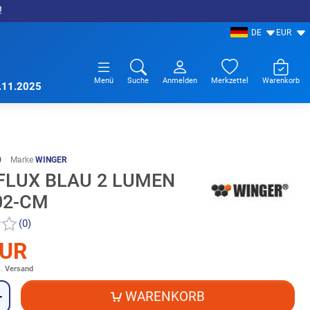
!
DE
EUR
Menü
Suche
Anmelden
Merkzettel
Warenkorb
7.11.2025
0
Marke
WINGER
FLUX BLAU 2 LUMEN
02-CM
(0)
EUR
l.
Versand
WARENKORB
+