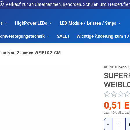
Verkauf nur an Unternehmen, Behörden, Schulen und Freiberufler
s
HighPower LEDs
LED Module / Leisten / Strips
romversorgungstechnik
SALE !
Wichtige Änderung zum 1
flux blau 2 Lumen WEIBL02-CM
Art-Nr.
1064650
SUPER
WEIBL
0,51 
zzgl. 19% USt.
zzg
Menge
-