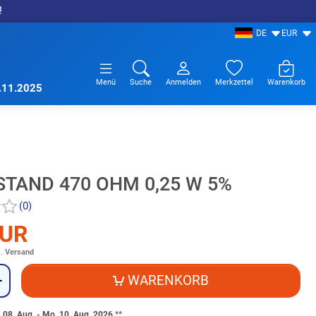
!
DE
EUR
Menü
Suche
Anmelden
Merkzettel
Warenkorb
7.11.2025
TAND 470 OHM 0,25 W 5%
(0)
EUR
l.
Versand
WARENKORB
+
. 08. Aug. - Mo. 10. Aug. 2026
**