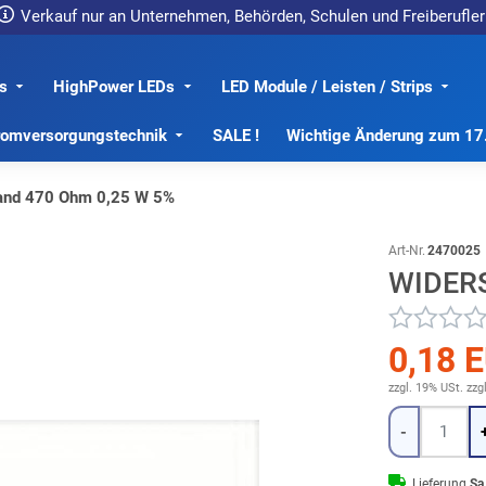
Verkauf nur an Unternehmen, Behörden, Schulen und Freiberufler
s
HighPower LEDs
LED Module / Leisten / Strips
romversorgungstechnik
SALE !
Wichtige Änderung zum 1
and 470 Ohm 0,25 W 5%
Art-Nr.
2470025
WIDERS
0,18 
zzgl. 19% USt.
zzg
Menge
-
Lieferung
Sa